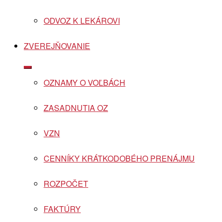
ODVOZ K LEKÁROVI
ZVEREJŇOVANIE
Show
sub
OZNAMY O VOĽBÁCH
menu
ZASADNUTIA OZ
VZN
CENNÍKY KRÁTKODOBÉHO PRENÁJMU
ROZPOČET
FAKTÚRY