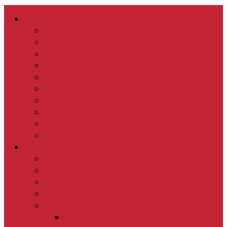
Samospráva
KONTAKT, ÚRADNÉ HODINY
STAROSTA OBCE
PREDNOSTA ÚRADU
ODDELENIA ÚRADU
ZASTUPITEĽSTVO OBCE
KONTROLÓR OBCE
TECHNICKÝ ÚSEK
ODPADOVÉ HOSPODÁRSTVO
ZBERNÝ DVOR
SPRÁVA CINTORÍNA
Obec
ZÁKLADNÉ ÚDAJE
SYMBOLY OBCE
GALÉRIA STAROSTOV
MÚZEUM DROTÁRIE
HISTÓRIA OBCE
DROTÁRSTVO