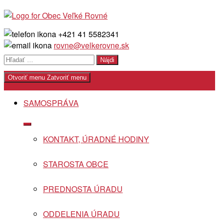
Skip
to
content
+421 41 5582341
rovne@velkerovne.sk
Hľadať:
Otvoriť menu
Zatvoriť menu
SAMOSPRÁVA
Show
sub
KONTAKT, ÚRADNÉ HODINY
menu
STAROSTA OBCE
PREDNOSTA ÚRADU
ODDELENIA ÚRADU