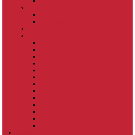
KULTÚRA A TRADÍCIE
STRATEGICKÉ DOKUMENTY
ÚZEMNÝ PLÁN
POZEMKOVÉ ÚPRAVY
PROMO OBCE
ORGANIZÁCIE
ZDRAVOTNÉ STREDISKO
ŠKOLSTVO
OBECNÁ KNIŽNICA
FARSKÝ ÚRAD
DHZ VEĽKÉ ROVNÉ
FS ROVŇAN
DETSKÝ FS ROVŇANČEK
KLUB DÔCHODCOV
PZ KYČERA
ROVŇANSKÝ ZÁHRADKÁR
TJ ŠTART VEĽKÉ ROVNÉ
ROVŇANSKÍ RYBÁRI
SVS JÁNA ČAJDU
Investície