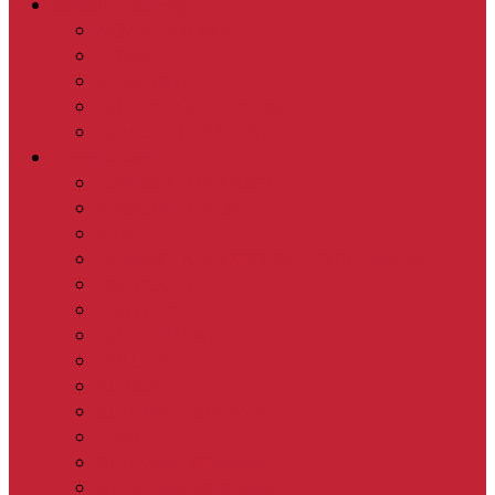
Sociálne benefity
NOVORODENCI
PRVÁCI
JUBILANTI
OBEDY DÔCHODCOM
ODVOZ K LEKÁROVI
Zverejňovanie
OZNAMY O VOĽBÁCH
ZASADNUTIA OZ
VZN
CENNÍKY KRÁTKODOBÉHO PRENÁJMU
ROZPOČET
FAKTÚRY
OBJEDNÁVKY
ZMLUVY
SÚŤAŽE
SÚHRNNÉ SPRÁVY
ZÁMERY
SPRÁVNE KONANIA
STAVEBNÉ KONANIA