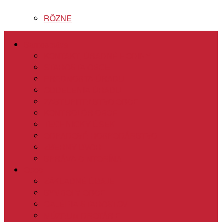
RÔZNE
Samospráva
KONTAKT, ÚRADNÉ HODINY
STAROSTA OBCE
PREDNOSTA ÚRADU
ODDELENIA ÚRADU
ZASTUPITEĽSTVO OBCE
KONTROLÓR OBCE
TECHNICKÝ ÚSEK
ODPADOVÉ HOSPODÁRSTVO
ZBERNÝ DVOR
SPRÁVA CINTORÍNA
Obec
ZÁKLADNÉ ÚDAJE
SYMBOLY OBCE
GALÉRIA STAROSTOV
MÚZEUM DROTÁRIE