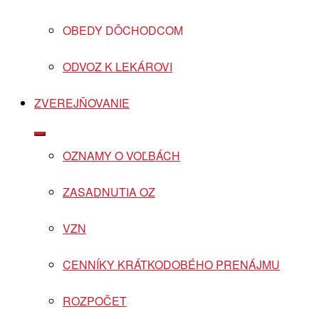
OBEDY DÔCHODCOM
ODVOZ K LEKÁROVI
ZVEREJŇOVANIE
Show
sub
OZNAMY O VOĽBÁCH
menu
ZASADNUTIA OZ
VZN
CENNÍKY KRÁTKODOBÉHO PRENÁJMU
ROZPOČET