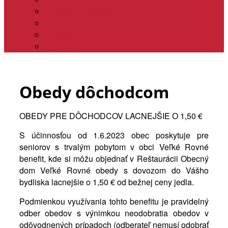
SPRÁVNE KONANIA
STAVEBNÉ KONANIA
TLAČIVÁ
RÔZNE
Obedy dôchodcom
OBEDY PRE DÔCHODCOV LACNEJŠIE O 1,50 €
S účinnosťou od 1.6.2023 obec poskytuje pre
seniorov s trvalým pobytom v obci Veľké Rovné
benefit, kde si môžu objednať v Reštaurácii Obecný
dom Veľké Rovné obedy s dovozom do Vášho
bydliska lacnejšie o 1,50 € od bežnej ceny jedla.
Podmienkou využívania tohto benefitu je pravidelný
odber obedov s výnimkou neodobratia obedov v
odôvodnených prípadoch (odberateľ nemusí odobrať