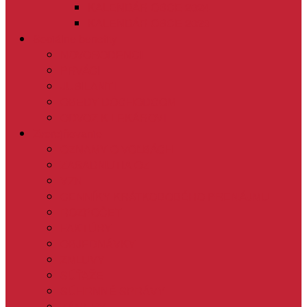
KALENDÁR OBCE 2024
KALENDÁR OBCE 2023
Sociálne benefity
NOVORODENCI
PRVÁCI
JUBILANTI
OBEDY DÔCHODCOM
ODVOZ K LEKÁROVI
Zverejňovanie
OZNAMY O VOĽBÁCH
ZASADNUTIA OZ
VZN
CENNÍKY KRÁTKODOBÉHO PRENÁJMU
ROZPOČET
FAKTÚRY
OBJEDNÁVKY
ZMLUVY
SÚŤAŽE
SÚHRNNÉ SPRÁVY
ZÁMERY