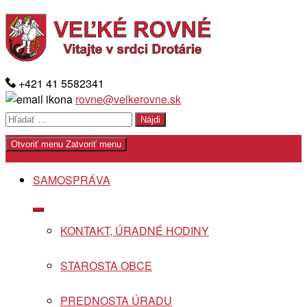
Skip
to
content
+421 41 5582341
rovne@velkerovne.sk
Hľadať:
Otvoriť menu
Zatvoriť menu
SAMOSPRÁVA
Show
sub
KONTAKT, ÚRADNÉ HODINY
menu
STAROSTA OBCE
PREDNOSTA ÚRADU