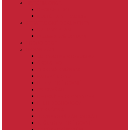
HISTÓRIA OBCE
DROTÁRSTVO
KULTÚRA A TRADÍCIE
STRATEGICKÉ DOKUMENTY
ÚZEMNÝ PLÁN
POZEMKOVÉ ÚPRAVY
PROMO OBCE
ORGANIZÁCIE
ZDRAVOTNÉ STREDISKO
ŠKOLSTVO
OBECNÁ KNIŽNICA
FARSKÝ ÚRAD
DHZ VEĽKÉ ROVNÉ
FS ROVŇAN
DETSKÝ FS ROVŇANČEK
KLUB DÔCHODCOV
PZ KYČERA
ROVŇANSKÝ ZÁHRADKÁR
TJ ŠTART VEĽKÉ ROVNÉ
ROVŇANSKÍ RYBÁRI