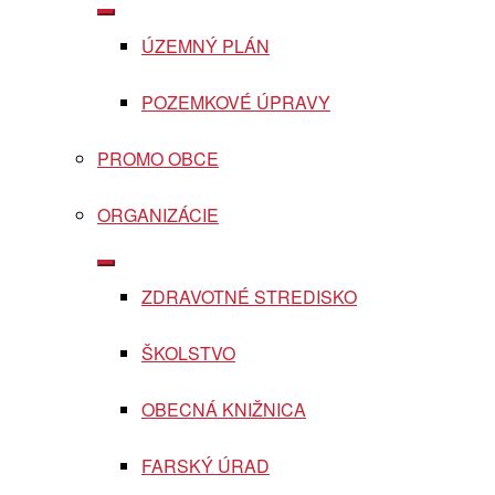
Show
sub
ÚZEMNÝ PLÁN
menu
POZEMKOVÉ ÚPRAVY
PROMO OBCE
ORGANIZÁCIE
Show
sub
ZDRAVOTNÉ STREDISKO
menu
ŠKOLSTVO
OBECNÁ KNIŽNICA
FARSKÝ ÚRAD