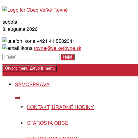
Skip
to
content
sobota
8. augusta 2026
+421 41 5582341
rovne@velkerovne.sk
Hľadať:
Otvoriť menu
Zatvoriť menu
SAMOSPRÁVA
Show
sub
KONTAKT, ÚRADNÉ HODINY
menu
STAROSTA OBCE