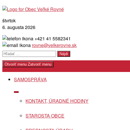
Skip
to
content
štvrtok
6. augusta 2026
+421 41 5582341
rovne@velkerovne.sk
Hľadať:
Otvoriť menu
Zatvoriť menu
SAMOSPRÁVA
Show
sub
KONTAKT, ÚRADNÉ HODINY
menu
STAROSTA OBCE