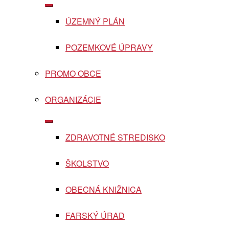
Show
sub
ÚZEMNÝ PLÁN
menu
POZEMKOVÉ ÚPRAVY
PROMO OBCE
ORGANIZÁCIE
Show
sub
ZDRAVOTNÉ STREDISKO
menu
ŠKOLSTVO
OBECNÁ KNIŽNICA
FARSKÝ ÚRAD