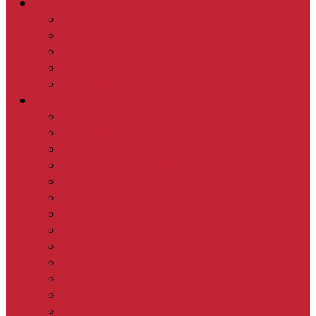
Sociálne benefity
NOVORODENCI
PRVÁCI
JUBILANTI
OBEDY DÔCHODCOM
ODVOZ K LEKÁROVI
Zverejňovanie
OZNAMY O VOĽBÁCH
ZASADNUTIA OZ
VZN
CENNÍKY KRÁTKODOBÉHO PRENÁJMU
ROZPOČET
FAKTÚRY
OBJEDNÁVKY
ZMLUVY
SÚŤAŽE
SÚHRNNÉ SPRÁVY
ZÁMERY
SPRÁVNE KONANIA
STAVEBNÉ KONANIA