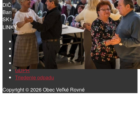
DIČ: 2020618578
Bankové spojenie:
SK16 5600 0000 0003 9867 3001
LINKY
Aktuality
Kontakt
Starosta obce
Zverejňovanie
GDPR
Triedenie odpadu
Copyright © 2026 Obec Veľké Rovné