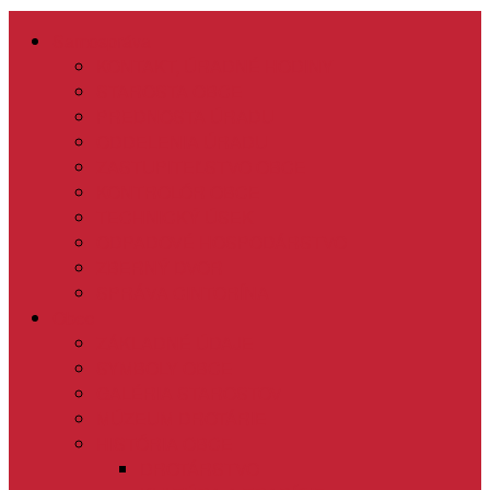
Samospráva
KONTAKT, ÚRADNÉ HODINY
STAROSTA OBCE
PREDNOSTA ÚRADU
ODDELENIA ÚRADU
ZASTUPITEĽSTVO OBCE
KONTROLÓR OBCE
TECHNICKÝ ÚSEK
ODPADOVÉ HOSPODÁRSTVO
ZBERNÝ DVOR
SPRÁVA CINTORÍNA
Obec
ZÁKLADNÉ ÚDAJE
SYMBOLY OBCE
GALÉRIA STAROSTOV
MÚZEUM DROTÁRIE
HISTÓRIA OBCE
DROTÁRSTVO