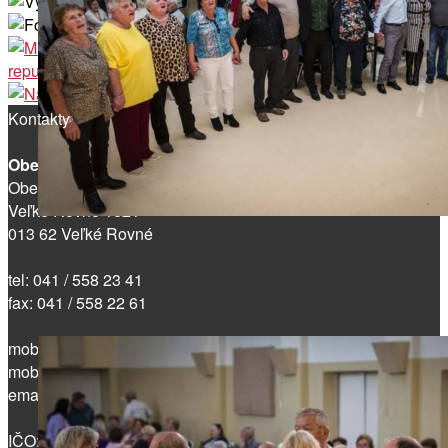
Kontakty
Obec Veľké Rovné
Obecný úrad
Veľké Rovné 1621
013 62 Veľké Rovné
tel: 041 / 558 23 41
fax: 041 / 558 22 61
mobil: 0901 / 777 145
mobil: 0903 / 550 087
email:
rovne@velkerovne.sk
IČO: 00321737