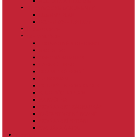
KULTÚRA A TRADÍCIE
STRATEGICKÉ DOKUMENTY
ÚZEMNÝ PLÁN
POZEMKOVÉ ÚPRAVY
PROMO OBCE
ORGANIZÁCIE
ZDRAVOTNÉ STREDISKO
ŠKOLSTVO
OBECNÁ KNIŽNICA
FARSKÝ ÚRAD
DHZ VEĽKÉ ROVNÉ
FS ROVŇAN
DETSKÝ FS ROVŇANČEK
KLUB DÔCHODCOV
PZ KYČERA
ROVŇANSKÝ ZÁHRADKÁR
TJ ŠTART VEĽKÉ ROVNÉ
ROVŇANSKÍ RYBÁRI
SVS JÁNA ČAJDU
Investície