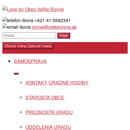
Skip
to
content
+421 41 5582341
rovne@velkerovne.sk
Hľadať:
Otvoriť menu
Zatvoriť menu
SAMOSPRÁVA
Show
sub
KONTAKT, ÚRADNÉ HODINY
menu
STAROSTA OBCE
PREDNOSTA ÚRADU
ODDELENIA ÚRADU