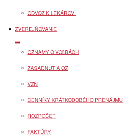
ODVOZ K LEKÁROVI
ZVEREJŇOVANIE
Show
sub
OZNAMY O VOĽBÁCH
menu
ZASADNUTIA OZ
VZN
CENNÍKY KRÁTKODOBÉHO PRENÁJMU
ROZPOČET
FAKTÚRY