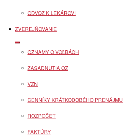
ODVOZ K LEKÁROVI
ZVEREJŇOVANIE
Show
sub
OZNAMY O VOĽBÁCH
menu
ZASADNUTIA OZ
VZN
CENNÍKY KRÁTKODOBÉHO PRENÁJMU
ROZPOČET
FAKTÚRY