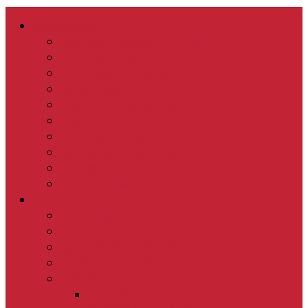
Samospráva
KONTAKT, ÚRADNÉ HODINY
STAROSTA OBCE
PREDNOSTA ÚRADU
ODDELENIA ÚRADU
ZASTUPITEĽSTVO OBCE
KONTROLÓR OBCE
TECHNICKÝ ÚSEK
ODPADOVÉ HOSPODÁRSTVO
ZBERNÝ DVOR
SPRÁVA CINTORÍNA
Obec
ZÁKLADNÉ ÚDAJE
SYMBOLY OBCE
GALÉRIA STAROSTOV
MÚZEUM DROTÁRIE
HISTÓRIA OBCE
DROTÁRSTVO