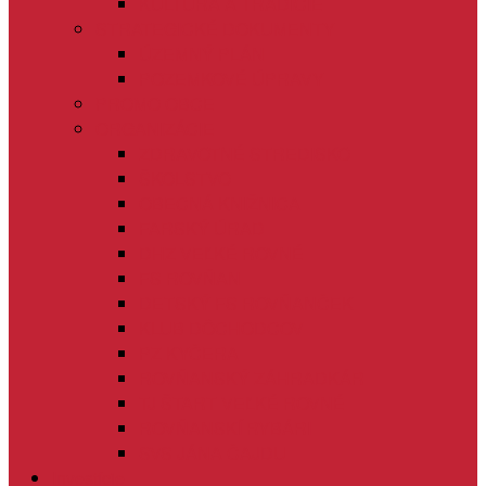
KULTÚRA A TRADÍCIE
STRATEGICKÉ DOKUMENTY
ÚZEMNÝ PLÁN
POZEMKOVÉ ÚPRAVY
PROMO OBCE
ORGANIZÁCIE
ZDRAVOTNÉ STREDISKO
ŠKOLSTVO
OBECNÁ KNIŽNICA
FARSKÝ ÚRAD
DHZ VEĽKÉ ROVNÉ
FS ROVŇAN
DETSKÝ FS ROVŇANČEK
KLUB DÔCHODCOV
PZ KYČERA
ROVŇANSKÝ ZÁHRADKÁR
TJ ŠTART VEĽKÉ ROVNÉ
ROVŇANSKÍ RYBÁRI
SVS JÁNA ČAJDU
Investície