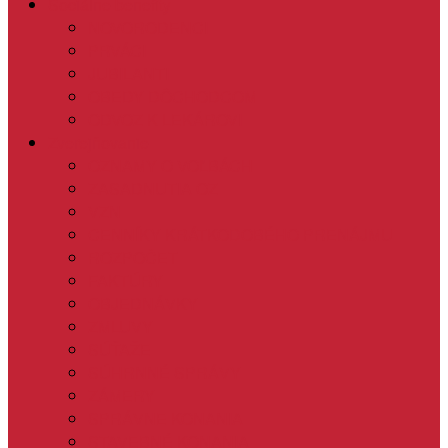
Sociálne benefity
NOVORODENCI
PRVÁCI
JUBILANTI
OBEDY DÔCHODCOM
ODVOZ K LEKÁROVI
Zverejňovanie
OZNAMY O VOĽBÁCH
ZASADNUTIA OZ
VZN
CENNÍKY KRÁTKODOBÉHO PRENÁJMU
ROZPOČET
FAKTÚRY
OBJEDNÁVKY
ZMLUVY
SÚŤAŽE
SÚHRNNÉ SPRÁVY
ZÁMERY
SPRÁVNE KONANIA
STAVEBNÉ KONANIA