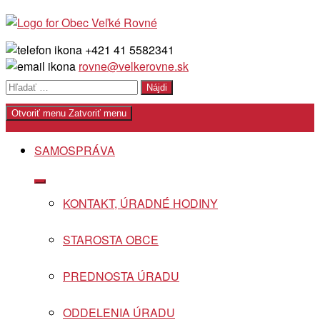
Skip
to
content
+421 41 5582341
rovne@velkerovne.sk
Hľadať:
Otvoriť menu
Zatvoriť menu
SAMOSPRÁVA
Show
sub
KONTAKT, ÚRADNÉ HODINY
menu
STAROSTA OBCE
PREDNOSTA ÚRADU
ODDELENIA ÚRADU